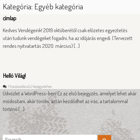
Kategória:
Egyéb kategória
l
p
ü
ó
l
címlap
ő
t
Kedves Vendégeink! 2019 októberétől csak előzetes egyeztetés
é
után tudunk vendégeket fogadni, ha az időjárás engedi. (Tervezett
r
e
rendes nyitvatartás 2020. március) […]
n
Helló Világ!
H
1 hozzászólás a(z)
bejegyzéshez
e
Üdvözlet a WordPress-ben! Ez az első bejegyzés, amelyet lehet akár
l
módosítani, akár törölni, aztán kezdődhet az írás, a tartalommal
l
történő […]
ó
V
i
l
á
g
S
S