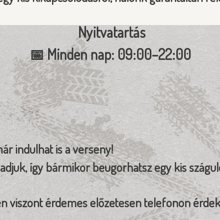
Nyitvatartás
📅 Minden nap: 09:00–22:00
r indulhat is a verseny!
djuk, így bármikor beugorhatsz egy kis szágul
én viszont érdemes előzetesen telefonon érdekl