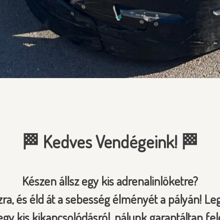
🏁 Kedves Vendégeink! 🏁
Készen állsz egy kis adrenalinlöketre?
zra, és éld át a sebesség élményét a pályán! Leg
gy kis kikapcsolódásról, nálunk garantáltan fel