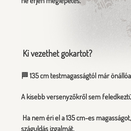
ne érjen meglepetés.
Ki vezethet gokartot?
🏁 135 cm testmagasságtól már önállóa
A kisebb versenyzőkről sem feledkezt
Ha nem éri el a 135 cm-es magasságot, k
száguldás izgalmát.