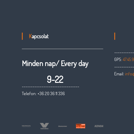
Kapcsolat
----------
GPS:
47.45.9
Minden nap/ Every day
----------
Email:
info
9-22
--------------------------------
Telefon: +36 20 36 11 336