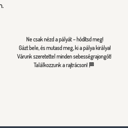
n.
Ne csak nézd a pályát – hódítsd meg!
Gázt bele, és mutasd meg, ki a pálya királya!
Várunk szeretettel minden sebességrajongót!
Találkozzunk a rajtrácson! 🏁