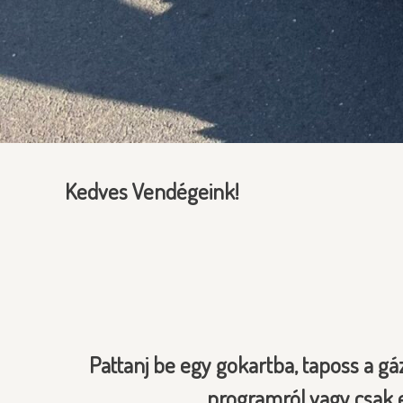
Kedves Vendégeink!
Pattanj be egy gokartba, taposs a gá
programról vagy csak e