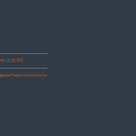
---------------------------
1'N | 21.39.76'E
---------------------------
@gokarthajduszoboszlo.hu