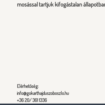
mosással tartjuk kifogástalan állapotba
Elérhetőség:
info@gokarthajduszoboszlo.hu
+36 20/ 361 1336