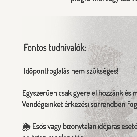
Fontos tudnivalók:
Időpontfoglalás nem szükséges!
Egyszerűen csak gyere el hozzánk és má
Vendégeinket érkezési sorrendben foga
🌦️ Esős vagy bizonytalan időjárás eset