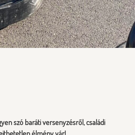
yen szó baráti versenyzésről, családi
ejthetetlen élmény vár!