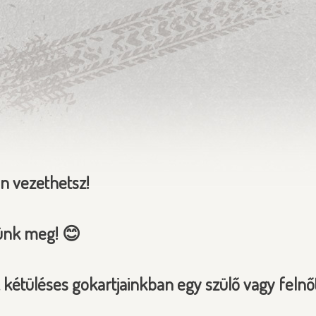
n vezethetsz!
ünk meg! 😊
étüléses gokartjainkban egy szülő vagy felnőtt 