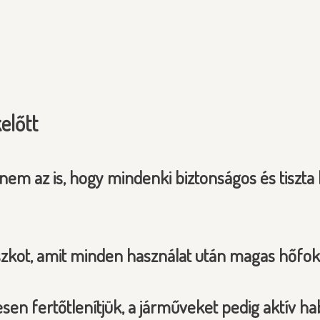
előtt
em az is, hogy mindenki biztonságos és tiszta
zkot, amit minden használat után magas hőfokon
sen fertőtlenítjük, a járműveket pedig aktív h